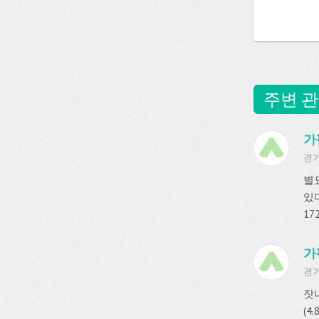
주변 관
가
경기
별묘
있
17
가
경기
잣
(4