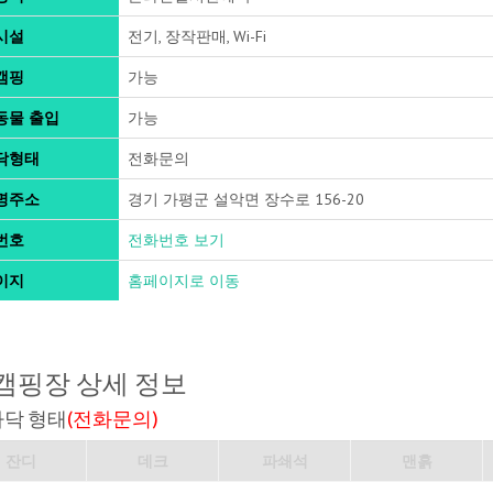
시설
전기, 장작판매, Wi-Fi
캠핑
가능
동물 출입
가능
닥형태
전화문의
명주소
경기 가평군 설악면 장수로 156-20
번호
전화번호 보기
이지
홈페이지로 이동
캠핑장 상세 정보
바닥 형태
(전화문의)
잔디
데크
파쇄석
맨흙