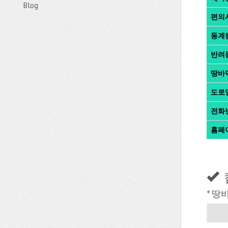
Blog
편의
동계
반려
땅바
도로
전화
홈페
* 땅