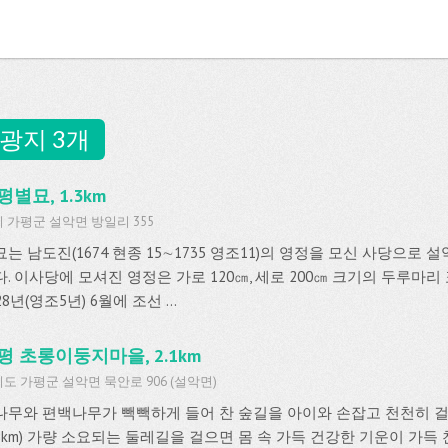
광지 3개
평별묘, 1.3km
 가평군 설악면 방일리 355
는 남도진(1674 현종 15∼1735 영조11)의 영정을 모신 사당으로 
다. 이사당에 모셔진 영정은 가로 120㎝, 세로 200㎝ 크기의 두루마
28년(영조5년) 6월에 조선 ...
평 초롱이둥지마을, 2.1km
도 가평군 설악면 묵안로 906 (설악면)
나무와 편백나무가 빽빽하게 들어 찬 숲길을 아이와 손잡고 천천히 걸어
.8km) 가량 소요되는 둘레길을 걸으면 몸 속 가득 건강한 기운이 가득 