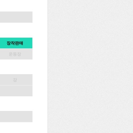
장작판매
운동장
강