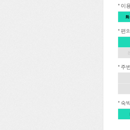
* 이
화
* 편
* 주
* 숙