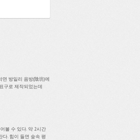
설악면 방일리 음방(陰坊)에
리 표구로 제작되었는데
볼 수 있다. 약 2시간
찬다. 힘이 들면 숲속 평