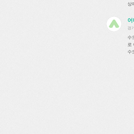
상에
어
경기
수
로
수도