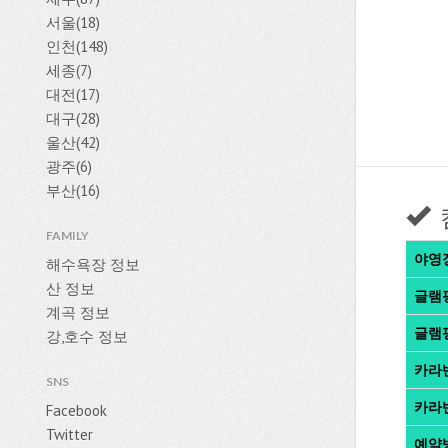
서울(18)
인천(148)
세종(7)
대전(17)
대구(28)
울산(42)
광주(6)
부산(16)
FAMILY
야영
해수욕장 정보
산 정보
글램
계곡 정보
글램
강,호수 정보
카라
SNS
카라
Facebook
Twitter
예약