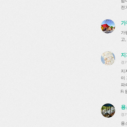
합
전
가
가
고,
지
경기
지
이
파쇄
F
용
경기
용