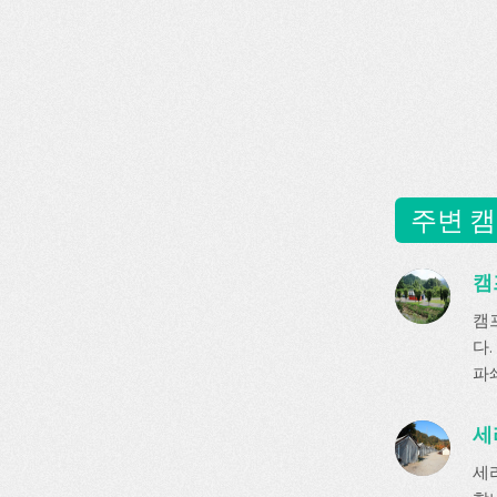
주변 캠
캠
캠
다.
파쇄
세
세