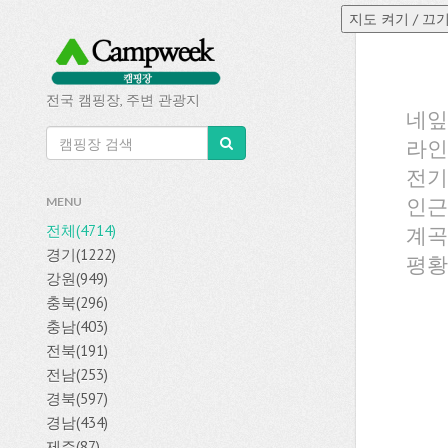
전국 캠핑장, 주변 관광지
네잎
라인
전기
인근
MENU
전체(4714)
계곡
경기(1222)
평황
강원(949)
충북(296)
충남(403)
전북(191)
전남(253)
경북(597)
경남(434)
제주(87)