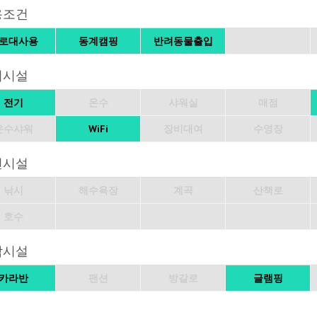
용조건
로대사용
동계캠핑
반려동물출입
의시설
전기
온수
샤워실
매점
온수샤워
WiFi
장비대여
수영장
변시설
낚시
해수욕장
계곡
산책로
호수
박시설
카라반
팬션
방갈로
글램핑