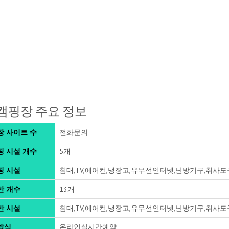
캠핑장 주요 정보
장 사이트 수
전화문의
핑 시설 개수
5개
핑 시설
침대,TV,에어컨,냉장고,유무선인터넷,난방기구,취사
반 개수
13개
반 시설
침대,TV,에어컨,냉장고,유무선인터넷,난방기구,취사
방식
온라인실시간예약