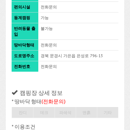
편의시설
전화문의
동계캠핑
가능
반려동물 출
불가능
입
땅바닥형태
전화문의
도로명주소
경북 문경시 가은읍 은성로 796-13
전화번호
전화문의
캠핑장 상세 정보
* 땅바닥 형태
(전화문의)
잔디
데크
파쇄석
맨흙
기타
* 이용조건