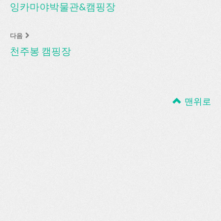
잉카마야박물관&캠핑장
다음
천주봉 캠핑장
맨위로