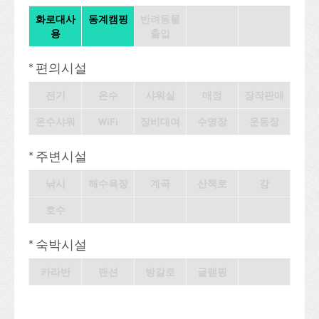
화로대사
동계캠핑
반려동물
용
출입
* 편의시설
전기
온수
샤워실
매점
장작판매
온수샤워
WiFi
장비대여
수영장
운동장
* 주변시설
낚시
해수욕장
계곡
산책로
강
호수
* 숙박시설
카라반
팬션
방갈로
글램핑