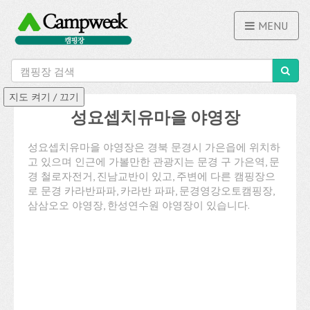
MENU
성요셉치유마을 야영장
성요셉치유마을 야영장은 경북 문경시 가은읍에 위치하
고 있으며 인근에 가볼만한 관광지는 문경 구 가은역, 문
경 철로자전거, 진남교반이 있고, 주변에 다른 캠핑장으
로 문경 카라반파파, 카라반 파파, 문경영강오토캠핑장,
삼삼오오 야영장, 한성연수원 야영장이 있습니다.