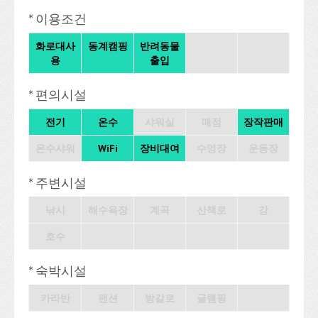
* 이용조건
화로대사
동계캠핑
반려동물
용
출입
* 편의시설
전기
온수
샤워실
매점
장작판매
온수샤워
WiFi
장비대여
수영장
운동장
* 주변시설
낚시
해수욕장
계곡
산책로
강
호수
* 숙박시설
카라반
팬션
방갈로
글램핑