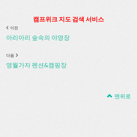
캠프위크 지도 검색 서비스
이전
아리아리 숲속의 야영장
다음
영월가자 펜션&캠핑장
맨위로