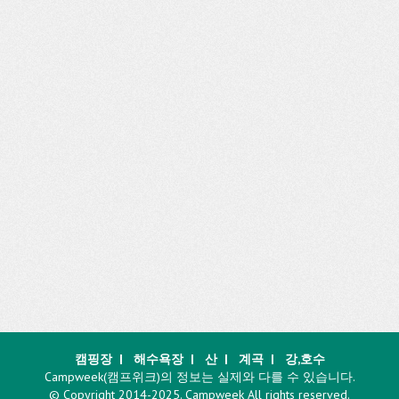
캠핑장
|
해수욕장
|
산
|
계곡
|
강,호수
Campweek(캠프위크)의 정보는 실제와 다를 수 있습니다.
© Copyright 2014-2025. Campweek All rights reserved.