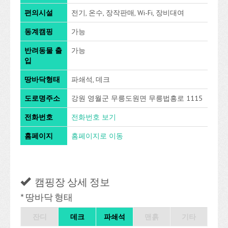
편의시설
전기, 온수, 장작판매, Wi-Fi, 장비대여
동계캠핑
가능
반려동물 출
가능
입
땅바닥형태
파쇄석, 데크
도로명주소
강원 영월군 무릉도원면 무릉법흥로 1115
전화번호
전화번호 보기
홈페이지
홈페이지로 이동
캠핑장 상세 정보
* 땅바닥 형태
잔디
데크
파쇄석
맨흙
기타