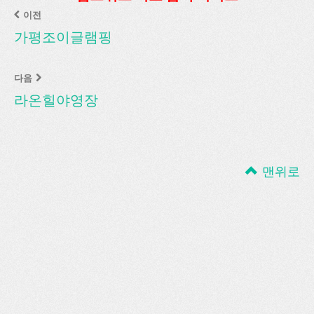
이전
가평조이글램핑
다음
라온힐야영장
맨위로