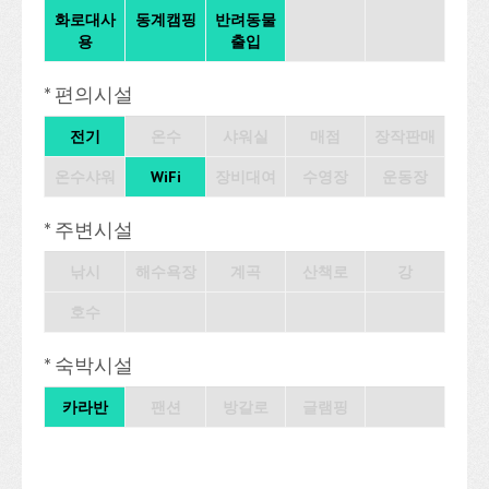
화로대사
동계캠핑
반려동물
용
출입
* 편의시설
전기
온수
샤워실
매점
장작판매
온수샤워
WiFi
장비대여
수영장
운동장
* 주변시설
낚시
해수욕장
계곡
산책로
강
호수
* 숙박시설
카라반
팬션
방갈로
글램핑