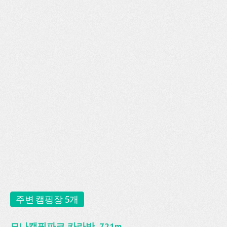
주변 캠핑장 5개
모나캠핑파크 카라반, 721m