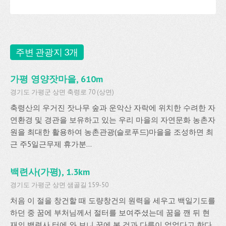
주변 관광지 3개
가평 영양잣마을, 610m
경기도 가평군 상면 축령로 70 (상면)
축령산의 우거진 잣나무 숲과 운악산 자락에 위치한 수려한 자
연환경 및 경관을 보유하고 있는 우리 마을의 자연문화 농촌자
원을 최대한 활용하여 농촌관광(슬로푸드)마을을 조성하면 최
근 주5일근무제 휴가분...
백련사(가평), 1.3km
경기도 가평군 상면 샘골길 159-50
처음 이 절을 창건할 때 도량창건의 원력을 세우고 백일기도를
하던 중 꿈에 부처님께서 절터를 보여주셨는데 꿈을 깬 뒤 현
재의 백련사 터에 와 보니 꿈에 본 것과 다름이 없었다고 한다.