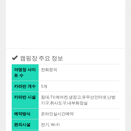
캠핑장 주요 정보
야영장 사이
전화문의
트 수
카라반 개수
5개
카라반 시설
침대,TV,에어컨,냉장고,유무선인터넷,난방
기구,취사도구,내부화장실
예약방식
온라인실시간예약
편의시설
전기, Wi-Fi