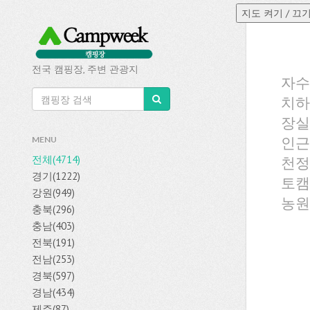
전국 캠핑장, 주변 관광지
자수
치하
장실
인근
MENU
전체(4714)
천정
경기(1222)
토캠
강원(949)
농원
충북(296)
충남(403)
전북(191)
전남(253)
경북(597)
경남(434)
제주(87)