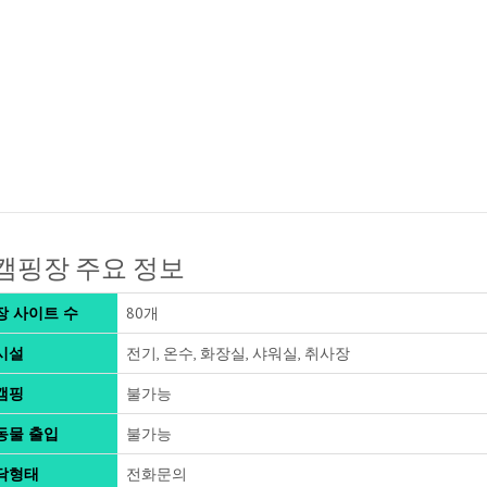
캠핑장 주요 정보
장 사이트 수
80개
시설
전기, 온수, 화장실, 샤워실, 취사장
캠핑
불가능
동물 출입
불가능
닥형태
전화문의