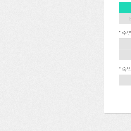
* 주
* 숙