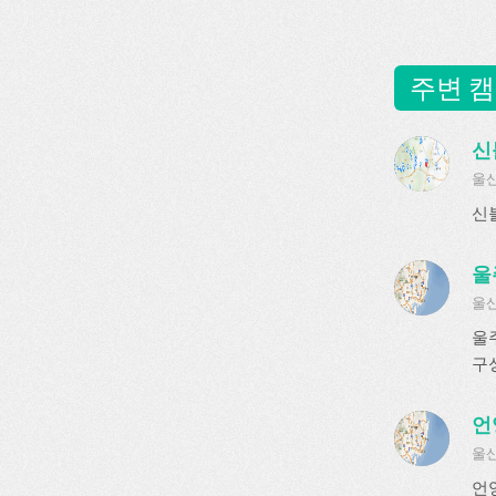
주변 캠
신
울산
신
울
울산
울
구
언
울산
언