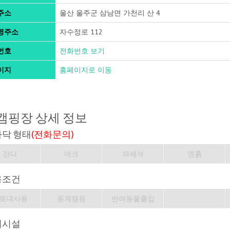
주소
울산 울주군 삼남면 가천리 산 4
명주소
자수정로 112
번호
전화번호 보기
이지
홈페이지로 이동
캠핑장 상세 정보
바닥 형태
(전화문의)
잔디
데크
파쇄석
맨흙
용조건
로대사용
동계캠핑
반려동물출입
의시설