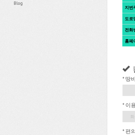
Blog
지번
도로
전화
홈페
* 땅
* 이
화
* 편