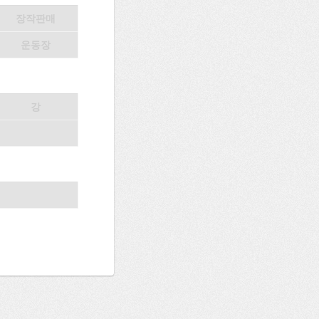
장작판매
운동장
강