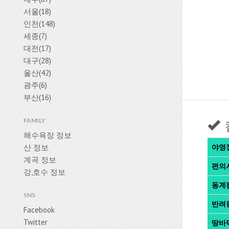
서울(18)
인천(148)
세종(7)
대전(17)
대구(28)
울산(42)
광주(6)
부산(16)
FAMILY
해수욕장 정보
산 정보
야영
계곡 정보
편의
강,호수 정보
동계
SNS
반려
Facebook
Twitter
땅바