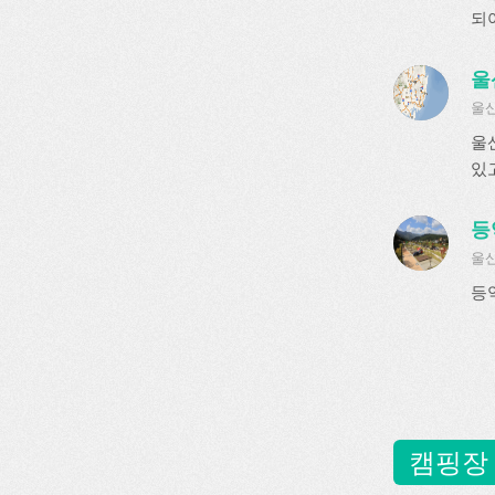
되
울
울산
울
있
등
울산
등
캠핑장