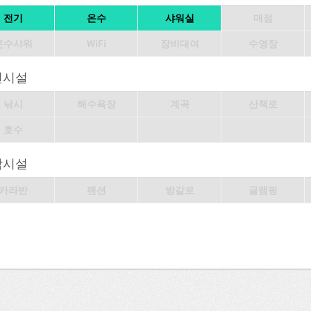
전기
온수
샤워실
매점
온수샤워
WiFi
장비대여
수영장
변시설
낚시
해수욕장
계곡
산책로
호수
박시설
카라반
팬션
방갈로
글램핑