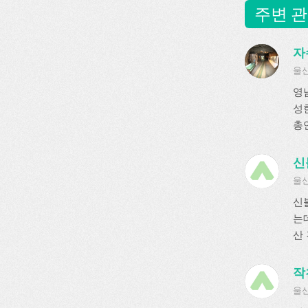
주변 관
자
울산
영
성
총연
신
울산
신
는
산 
작
울산