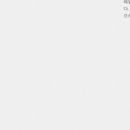
해
다
으로