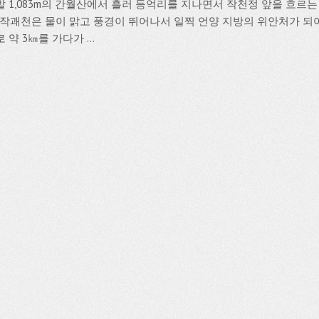
발 1,083m의 간월산에서 흘러 등억리를 지나면서 작천정 앞을 흐르
. 작괘천은 물이 맑고 풍경이 뛰어나서 일찍 언양 지방의 위안처가 되
 약 3㎞를 가다가 ...