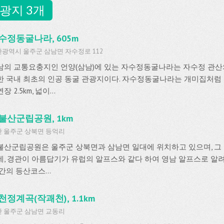
광지 3개
수정동굴나라, 605m
광역시 울주군 삼남면 자수정로 112
남의 교통요충지인 언양(삼남)에 있는 자수정동굴나라는 자수정 관산
한 국내 최초의 인공 동굴 관광지이다. 자수정동굴나라는 개미집처럼
장 2.5km, 넓이...
불산군립공원, 1km
 울주군 상북면 등억리
불산군립공원은 울주군 상북면과 삼남면 일대에 위치하고 있으며, 그 면
데, 경관이 아름답기가 유럽의 알프스와 같다 하여 영남 알프스로 알려
간의 등산코스...
천정계곡(작괘천), 1.1km
 울주군 삼남면 교동리