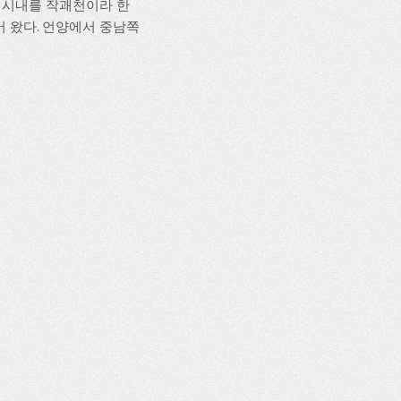
는 시내를 작괘천이라 한
어 왔다. 언양에서 중남쪽