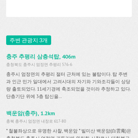
주변 관광지 3개
충주 추평리 삼층석탑, 406m
충청북도 충주시 엄정면 추평리 576-6
충주시 엄정면의 추평리 절터 근처에 있는 불탑이다. 탑 주변
과 인근 민가 일대에서 고려시대의 자기와 기와조각들이 상당
량 출토되었다. 11세기경에 축조되었을 것이라 추정하고 있다.
단층기단 위에 3층 탑신을...
백운암(충주), 1.2km
충북 충주시 엄정면 내창로 617-80
* 철불좌상으로 유명한 사찰, 백운암 * 빌미산 백운암(白雲庵)은