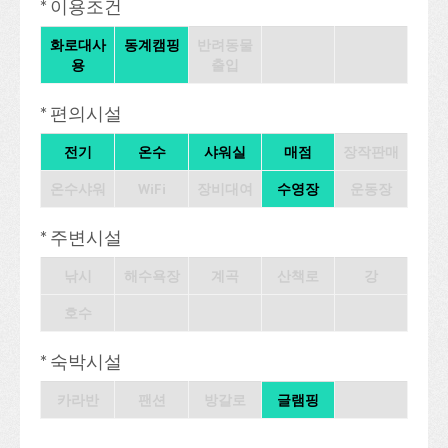
* 이용조건
화로대사
동계캠핑
반려동물
용
출입
* 편의시설
전기
온수
샤워실
매점
장작판매
온수샤워
WiFi
장비대여
수영장
운동장
* 주변시설
낚시
해수욕장
계곡
산책로
강
호수
* 숙박시설
카라반
팬션
방갈로
글램핑