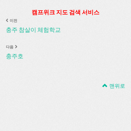
캠프위크 지도 검색 서비스
이전
충주 참살이 체험학교
다음
충주호
맨위로