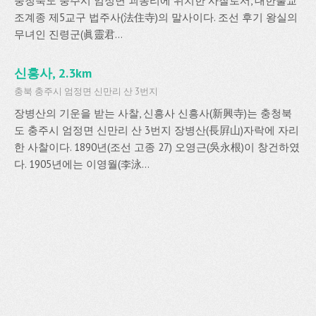
충청북도 충주시 엄정면 괴동리에 위치한 사찰로서, 대한불교
조계종 제5교구 법주사(法住寺)의 말사이다. 조선 후기 왕실의
무녀인 진령군(眞靈君...
신흥사, 2.3km
충북 충주시 엄정면 신만리 산 3번지
장병산의 기운을 받는 사찰, 신흥사 신흥사(新興寺)는 충청북
도 충주시 엄정면 신만리 산 3번지 장병산(長屛山)자락에 자리
한 사찰이다. 1890년(조선 고종 27) 오영근(吳永根)이 창건하였
다. 1905년에는 이영월(李泳...