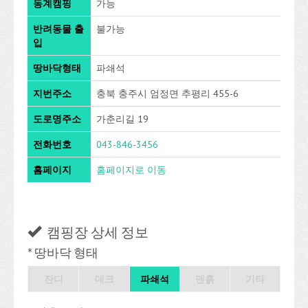
동계캠핑
가능
반려동물 출
불가능
입
땅바닥형태
파쇄석
지번주소
충북 충주시 엄정면 추평리 455-6
도로명주소
가춘리길 19
전화번호
043-846-3456
홈페이지
홈페이지로 이동
캠핑장 상세 정보
* 땅바닥 형태
잔디
데크
파쇄석
맨흙
기타