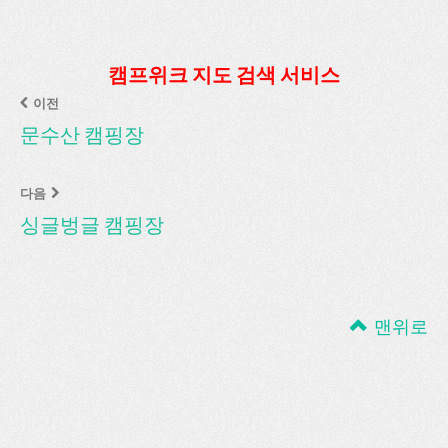
캠프위크 지도 검색 서비스
이전
문수산 캠핑장
다음
싱글벙글 캠핑장
맨위로