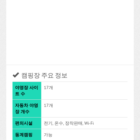
캠핑장 주요 정보
야영장 사이
17개
트 수
자동차 야영
17개
장 개수
편의시설
전기, 온수, 장작판매, Wi-Fi
동계캠핑
가능