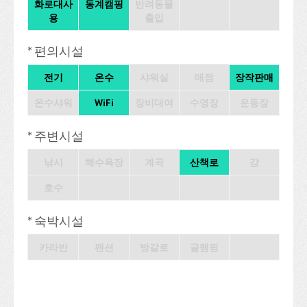
화로대사
동계캠핑
반려동물
용
출입
* 편의시설
전기
온수
샤워실
매점
장작판매
온수샤워
WiFi
장비대여
수영장
운동장
* 주변시설
낚시
해수욕장
계곡
산책로
강
호수
* 숙박시설
카라반
팬션
방갈로
글램핑