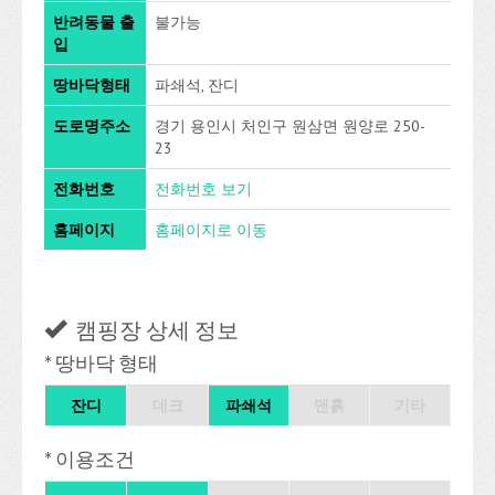
반려동물 출
불가능
입
땅바닥형태
파쇄석, 잔디
도로명주소
경기 용인시 처인구 원삼면 원양로 250-
23
전화번호
전화번호 보기
홈페이지
홈페이지로 이동
캠핑장 상세 정보
* 땅바닥 형태
잔디
데크
파쇄석
맨흙
기타
* 이용조건