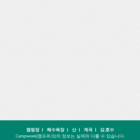
캠핑장
|
해수욕장
|
산
|
계곡
|
강,호수
Campweek(캠프위크)의 정보는 실제와 다를 수 있습니다.