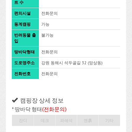
트 수
편의시설
전화문의
동계캠핑
가능
반려동물 출
불가능
입
땅바닥형태
전화문의
도로명주소
강원 동해시 석두골길 32 (망상동)
전화번호
전화문의
캠핑장 상세 정보
* 땅바닥 형태
(전화문의)
잔디
데크
파쇄석
맨흙
기타