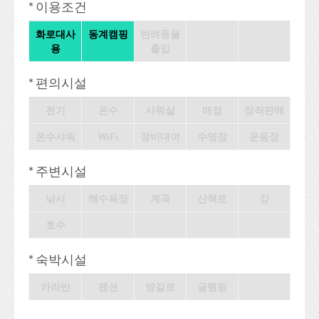
* 이용조건
화로대사
동계캠핑
반려동물
용
출입
* 편의시설
전기
온수
샤워실
매점
장작판매
온수샤워
WiFi
장비대여
수영장
운동장
* 주변시설
낚시
해수욕장
계곡
산책로
강
호수
* 숙박시설
카라반
팬션
방갈로
글램핑