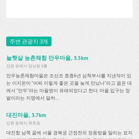
주변 관광지 3개
늘햇살 농촌체험 만우마을, 3.5km
강원 동해시 망상동 6통
만우농촌체험마을은 조선조 효종6년 삼척부사를 지낸적이 있
는 이지온이 "어찌 이렇게 좋은 곳을 늦게 만났나"라고 읊은 대
에서 "만우"라는 마을명이 유래되었다고 한다. 마을 입구는 장
밭이라는 지명에서 말하...
대진마을, 3.7km
강원 동해시 묵호동
대진항 남쪽 끝에 서울 경복궁 근정전의 정동방을 알리는 표지