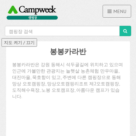
MENU
봉봉카라반
봉봉카라반은 강원 동해시 석두골길에 위치하고 있으며
인근에 가볼만한 관광지는 늘햇살 농촌체험 만우마을,
대진마을, 묵호항이 있고, 주변에 다른 캠핑장으로 동해
망상 오토캠핑장, 망상오토캠핑리조트 제2오토캠핑장,
도직해수욕장, 노봉 오토캠프장, 아름다운 캠프가 있습
니다.