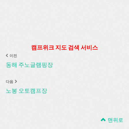
캠프위크 지도 검색 서비스
이전
동해 주노글램핑장
다음
노봉 오토캠프장
맨위로