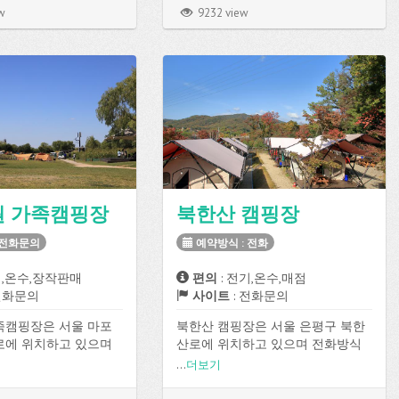
 총 27개로 구성되어
w
9232 view
수, Wi-Fi 등의 편의시
수 있습니다.
 가족캠핑장
북한산 캠핑장
 전화문의
예약방식 : 전화
기,온수,장작판매
편의
: 전기,온수,매점
전화문의
사이트
: 전화문의
족캠핑장은 서울 마포
북한산 캠핑장은 서울 은평구 북한
로에 위치하고 있으며
산로에 위치하고 있으며 전화방식
 장작판매 등의 편의시설
으로 예약이 가능합니다.
...
더보기
 있습니다.
전기, 온수, 매점 등의 편의시설을 이
용할 수 있습니다.