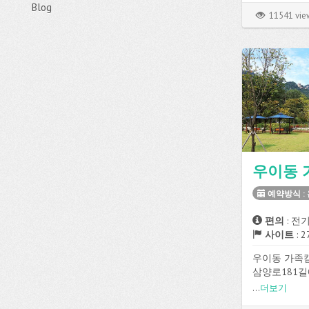
Blog
설을 이용할 
11541 vie
우이동 
예약방식 :
편의
: 전기
사이트
: 
우이동 가족
삼양로181길
라인실시간예
...
더보기
능합니다.