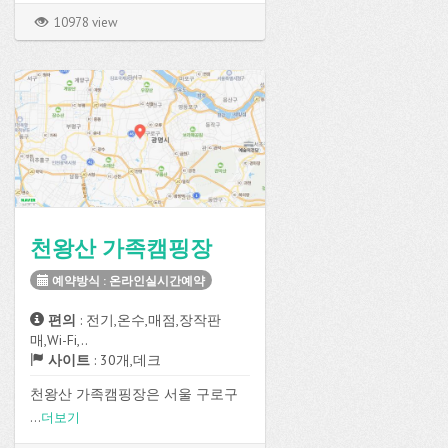
10978 view
천왕산 가족캠핑장
예약방식 : 온라인실시간예약
편의
: 전기,온수,매점,장작판
매,Wi-Fi,..
사이트
: 30개,데크
천왕산 가족캠핑장은 서울 구로구
연동로12길에 위치하고 있으며 온
...
더보기
라인실시간예약방식으로 예약이 가