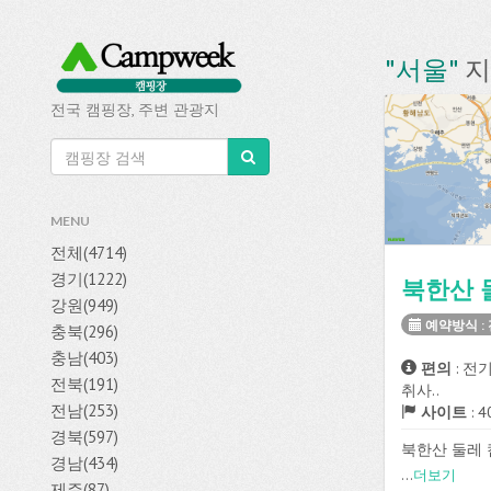
"서울"
지
전국 캠핑장, 주변 관광지
MENU
전체(4714)
경기(1222)
북한산 
강원(949)
예약방식 :
충북(296)
충남(403)
편의
: 전
전북(191)
취사..
전남(253)
사이트
: 
경북(597)
북한산 둘레
경남(434)
진관동에 위치
...
더보기
제주(87)