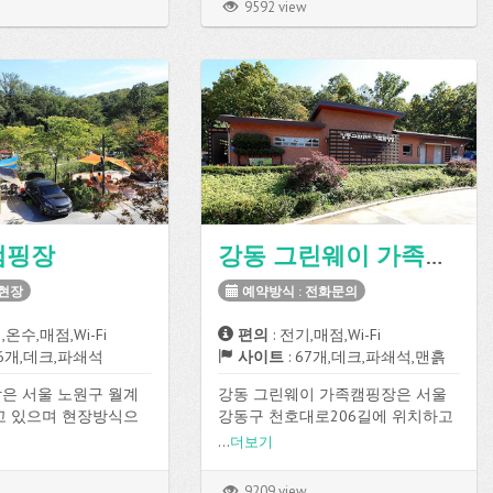
9592 view
캠핑장
강동 그린웨이 가족캠핑장
 현장
예약방식 : 전화문의
,온수,매점,Wi-Fi
편의
: 전기,매점,Wi-Fi
16개,데크,파쇄석
사이트
: 67개,데크,파쇄석,맨흙
은 서울 노원구 월계
강동 그린웨이 가족캠핑장은 서울
고 있으며 현장방식으
강동구 천호대로206길에 위치하고
능합니다.
있으며 데크, 파쇄석, 맨흙 사이트가
...
더보기
 사이트가 총 16개로 구
총 67개로 구성되어 있고, 전기, 매
기, 온수, 매점, Wi-Fi
점, Wi-Fi 등의 편의시설과 운동장을
9209 view