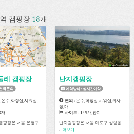
역 캠핑장
18
개
둘레 캠핑장
난지캠핑장
 전화문의
예약방식 : 실시간예약
기,온수,화장실,샤워실,
편의
: 온수,화장실,샤워실,취사
장,매..
40개
사이트
: 139개,잔디
 캠핑장은 서울 은평구
난지캠핑장은 서울 마포구 상암동
하고 있으며 총 40개
에 위치하고 있으며 실시간예약방
...
더보기