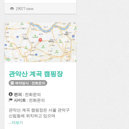
간예약방식으로 예약이 가능합니
다.
29077 view
잔디 사이트가 총 150개로 구성되
어 있고, 전기, 온수, 화장실, 샤워실,
취사장, 매점, 장작판매 등의 편의시
설을 이용할 수 있습니다.
관악산 계곡 캠핑장
예약방식 : 전화문의
편의
: 전화문의
사이트
: 전화문의
관악산 계곡 캠핑장은 서울 관악구
신림동에 위치하고 있으며
...
더보기