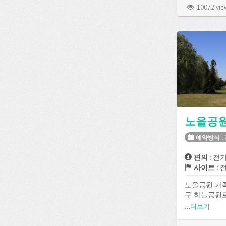
데크 사이트가
10072 vie
있고, 전기, 온
설을 이용할 
노을공원
예약방식 :
편의
: 전
사이트
: 
노을공원 가
구 하늘공원
전기, 온수,
...
더보기
을 이용할 수