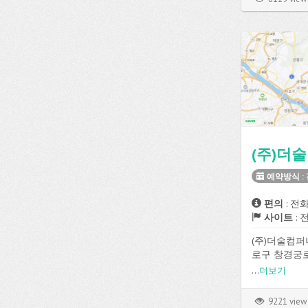
등의 편의시
다.
예약방식 :
편의
: 전
사이트
: 
(주)더술컴
로구 창경궁
...
더보기
9221 view