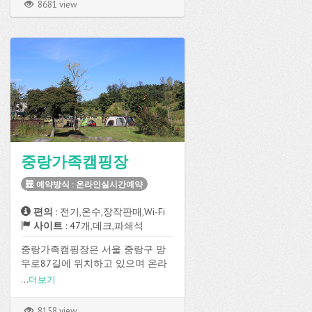
8681 view
중랑가족캠핑장
예약방식 : 온라인실시간예약
편의
: 전기,온수,장작판매,Wi-Fi
사이트
: 47개,데크,파쇄석
중랑가족캠핑장은 서울 중랑구 망
우로87길에 위치하고 있으며 온라
인실시간예약방식으로 예약이 가능
...
더보기
합니다.
데크, 파쇄석 사이트가 총 47개로 구
8158 view