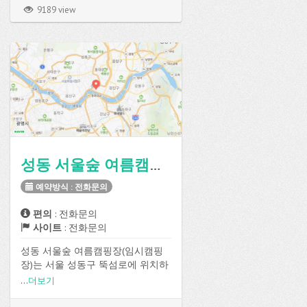
능합니다.
9189 view
데크 사이트가 총 30개로 구성되어
있고, 전기, 온수, 매점, 장작판매, Wi-
Fi, 장비대여 등의 편의시설을 이용
할 수 있습니다.
성동 서울숲 여름캠핑장(임시캠핑장)
예약방식 : 전화문의
편의
: 전화문의
사이트
: 전화문의
성동 서울숲 여름캠핑장(임시캠핑
장)는 서울 성동구 뚝섬로에 위치하
고 있으며
...
더보기