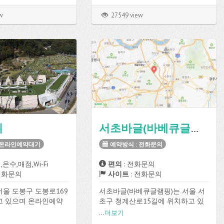
구성되어 있고, 전기, 온
식으로 예약이 가능합니다.
샤워실, 취사장, 장작판매
잔디 사이트가 총 139개로 구성되
w
27549 view
설을 이용할 수 있습니
어 있고, 온수, 화장실, 샤워실, 취사
장, 매점, 온수샤워 등의 편의시설과
운동장을 이용할 수 있습니다.
취
서초바글(바베큐글램핑)
 온라인예약대기
예약방식 : 전화문의
,온수,매점,Wi-Fi
편의
: 전화문의
전화문의
사이트
: 전화문의
울 도봉구 도봉로169
서초바글(바베큐글램핑)는 서울 서
고 있으며 온라인예약
초구 청계산로15길에 위치하고 있
 예약이 가능합니다.
으며
...
더보기
점, Wi-Fi 등의 편의시