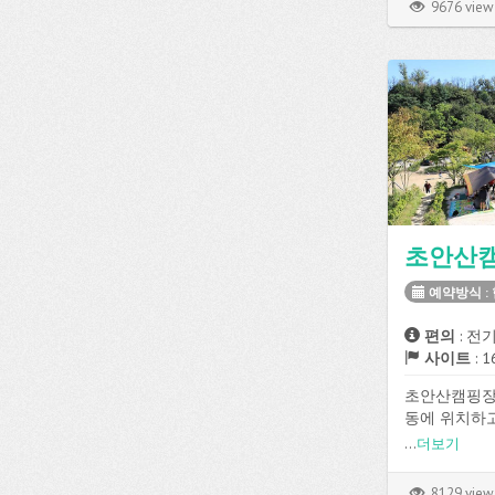
9676 view
초안산
예약방식 :
편의
: 전기
사이트
: 
초안산캠핑장
동에 위치하
로 예약이 가
...
더보기
데크, 파쇄석
성되어 있고, 전
8129 view