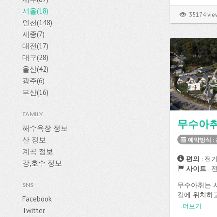
의 사이트가 
서울(18)
수, 화장실, 
35174 vie
등의 편의시
인천(148)
다.
세종(7)
대전(17)
대구(28)
울산(42)
광주(6)
부산(16)
FAMILY
무수아
해수욕장 정보
산 정보
예약방식 :
계곡 정보
편의
: 전기
강,호수 정보
사이트
: 
무수아취는 서
SNS
길에 위치하
Facebook
대기방식으로
...
더보기
Twitter
전기, 온수, 매