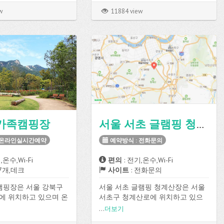
수 있습니다.
w
11884 view
가족캠핑장
서울 서초 글램핑 청계산장
 온라인실시간예약
예약방식 : 전화문의
,온수,Wi-Fi
편의
: 전기,온수,Wi-Fi
27개,데크
사이트
: 전화문의
캠핑장은 서울 강북구
서울 서초 글램핑 청계산장은 서울
에 위치하고 있으며 온
서초구 청계산로에 위치하고 있으
약방식으로 예약이 가
며 전기, 온수, Wi-Fi 등의 편의시설
...
더보기
을 이용할 수 있습니다.