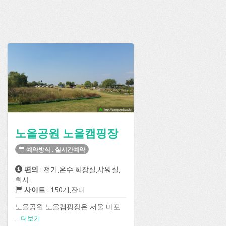
노을공원 노을캠핑장
예약방식 : 실시간예약
편의
: 전기,온수,화장실,샤워실,
취사..
사이트
: 150개,잔디
노을공원 노을캠핑장은 서울 마포
구 상암동에 위치하고 있으며 실시
...
더보기