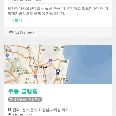
당사현대차오션캠프는 울산 북구 에 위치하고 있으며 온라인예
약대기방식으로 예약이 가능합니다.
데크 사이트가 총 20개로 구성되어 있고, 전기, 온수, Wi-Fi, 장비
...
더보기
대여 등의 편의시설을 이용할 수 있습니다.
12192 view
두동 글램핑
예약방식 : 전화문의
편의
: 전기,온수,화장실,샤워실,취사..
사이트
: 22개