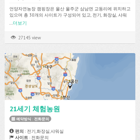
언양자연농장 캠핑장은 울산 울주군 삼남면 교동리에 위치하고
있으며 총 30개의 사이트가 구성되어 있고, 전기, 화장실, 샤워
실, 취사장 등의 편의시설을 이용할 수 있습니다.
...
더보기
27145 view
21세기 체험농원
예약방식 : 전화문의
편의
: 전기,화장실,샤워실
사이트
: 전화문의