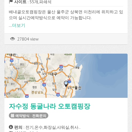
사이트
: 55개,파쇄석
배내골오토캠핑장은 울산 울주군 상북면 이천리에 위치하고 있
으며 실시간예약방식으로 예약이 가능합니다.
파쇄석 사이트가 총 55개로 구성되어 있고, 전기, 온수, 화장실,
...
더보기
샤워실, 취사장 등의 편의시설을 이용할 수 있습니다.
27804 view
자수정 동굴나라 오토캠핑장
예약방식 : 전화문의
편의
: 전기,온수,화장실,샤워실,취사..