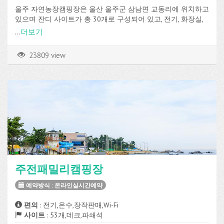
울주 자연농장캠핑장은 울산 울주군 삼남면 교동리에 위치하고
있으며 잔디 사이트가 총 30개로 구성되어 있고, 전기, 화장실,
샤워실, 취사장 등의 편의시설을 이용할 수 있습니다.
...
더보기
23809 view
주전패밀리캠핑장
예약방식 : 온라인실시간예약
편의
: 전기,온수,장작판매,Wi-Fi
사이트
: 53개,데크,파쇄석