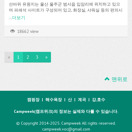
선바위 유원지는 울산 울주군 범서읍 입암리에 위치하고 있으
며 파쇄석 사이트가 구성되어 있고, 화장실, 샤워실 등의 편의시
설을 이용할 수 있습니다.
...
더보기
18662 view
«
1
2
3
»
맨위로
캠핑장
|
해수욕장
|
산
|
계곡
|
강,호수
Campweek(캠프위크)의 정보는 실제와 다를 수 있습니다.
© Copyright 2014-2025. Campweek All rights reserved.
campweek.voc@gmail.com