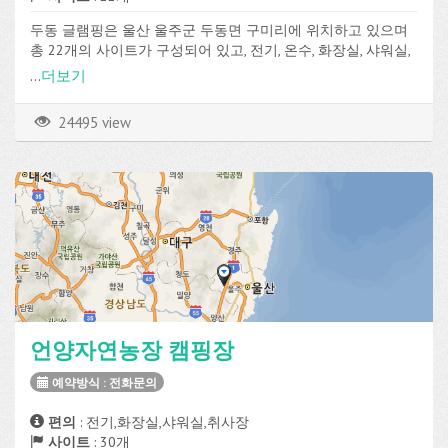
두동 글램핑은 울산 울주군 두동면 구미리에 위치하고 있으며
총 22개의 사이트가 구성되어 있고, 전기, 온수, 화장실, 샤워실,
취사장, 매점 등의 편의시설과 수영장을 이용할 수 있습니다.
...
더보기
24495 view
언양자연농장 캠핑장
예약방식 : 전화문의
편의
: 전기,화장실,샤워실,취사장
사이트
: 30개