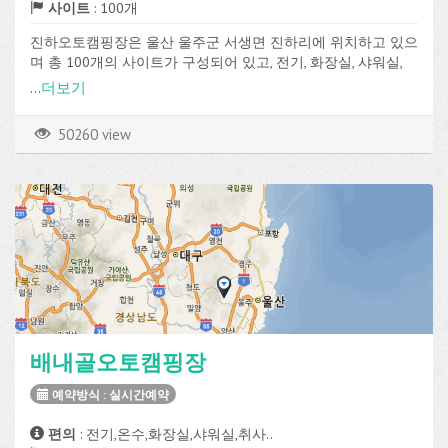
사이트
: 100개
진하오토캠핑장은 울산 울주군 서생면 진하리에 위치하고 있으
며 총 100개의 사이트가 구성되어 있고, 전기, 화장실, 샤워실,
취사장 등의 편의시설을 이용할 수 있습니다.
...
더보기
50260 view
배내골오토캠핑장
예약방식 : 실시간예약
편의
: 전기,온수,화장실,샤워실,취사..