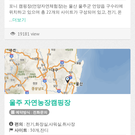
포니 캠핑장(언양자연체험장)는 울산 울주군 언양읍 구수리에
위치하고 있으며 총 22개의 사이트가 구성되어 있고, 전기, 온
수, 화장실, 샤워실, 취사장 등의 편의시설과 수영장, 운동장을
...
더보기
이용할 수 있습니다.
19181 view
울주 자연농장캠핑장
예약방식 : 전화문의
편의
: 전기,화장실,샤워실,취사장
사이트
: 30개,잔디