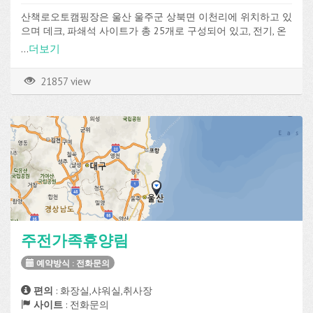
산책로오토캠핑장은 울산 울주군 상북면 이천리에 위치하고 있
으며 데크, 파쇄석 사이트가 총 25개로 구성되어 있고, 전기, 온
수, 화장실, 샤워실, 취사장, 매점 등의 편의시설을 이용할 수 있
...
더보기
습니다.
21857 view
주전가족휴양림
예약방식 : 전화문의
편의
: 화장실,샤워실,취사장
사이트
: 전화문의