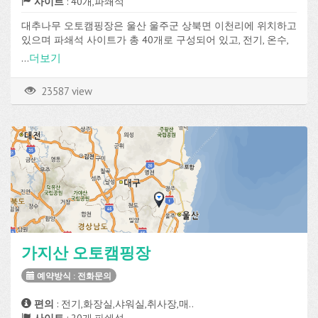
사이트
: 40개,파쇄석
대추나무 오토캠핑장은 울산 울주군 상북면 이천리에 위치하고
있으며 파쇄석 사이트가 총 40개로 구성되어 있고, 전기, 온수,
화장실, 샤워실, 취사장, 장작판매, Wi-Fi 등의 편의시설을 이용할
...
더보기
수 있습니다.
23587 view
가지산 오토캠핑장
예약방식 : 전화문의
편의
: 전기,화장실,샤워실,취사장,매..