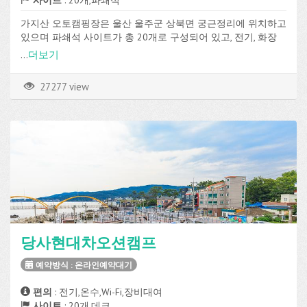
사이트
: 20개,파쇄석
가지산 오토캠핑장은 울산 울주군 상북면 궁근정리에 위치하고
있으며 파쇄석 사이트가 총 20개로 구성되어 있고, 전기, 화장
실, 샤워실, 취사장, 매점 등의 편의시설을 이용할 수 있습니다.
...
더보기
27277 view
당사현대차오션캠프
예약방식 : 온라인예약대기
편의
: 전기,온수,Wi-Fi,장비대여
사이트
: 20개,데크