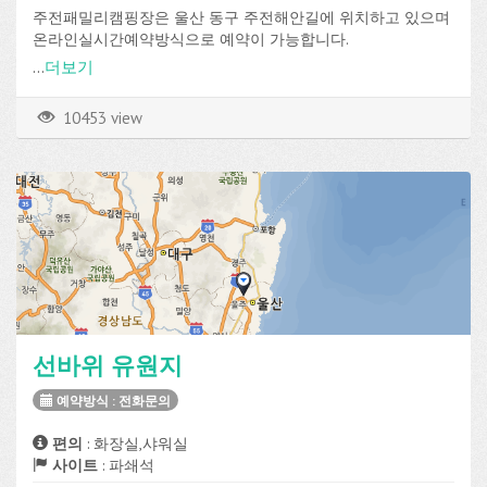
주전패밀리캠핑장은 울산 동구 주전해안길에 위치하고 있으며
온라인실시간예약방식으로 예약이 가능합니다.
데크, 파쇄석 사이트가 총 53개로 구성되어 있고, 전기, 온수, 장
...
더보기
작판매, Wi-Fi 등의 편의시설을 이용할 수 있습니다.
10453 view
선바위 유원지
예약방식 : 전화문의
편의
: 화장실,샤워실
사이트
: 파쇄석