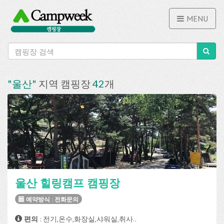
MENU
"울산"
지역 캠핑장
42
개
울산 힐링캠프 캠핑장
예약방식 : 전화문의
편의
: 전기,온수,화장실,샤워실,취사..