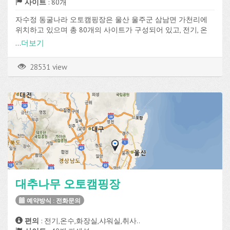
사이트
: 80개
자수정 동굴나라 오토캠핑장은 울산 울주군 삼남면 가천리에
위치하고 있으며 총 80개의 사이트가 구성되어 있고, 전기, 온
수, 화장실, 샤워실, 취사장 등의 편의시설을 이용할 수 있습니
...
더보기
다.
28531 view
대추나무 오토캠핑장
예약방식 : 전화문의
편의
: 전기,온수,화장실,샤워실,취사..