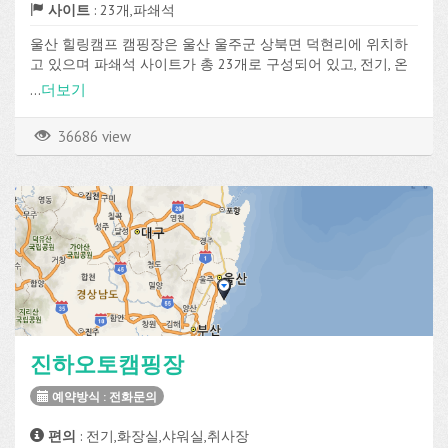
사이트
: 23개,파쇄석
울산 힐링캠프 캠핑장은 울산 울주군 상북면 덕현리에 위치하
고 있으며 파쇄석 사이트가 총 23개로 구성되어 있고, 전기, 온
수, 화장실, 샤워실, 취사장, 매점, 장작판매, 온수샤워, Wi-Fi 등의
...
더보기
편의시설을 이용할 수 있습니다.
36686 view
진하오토캠핑장
예약방식 : 전화문의
편의
: 전기,화장실,샤워실,취사장